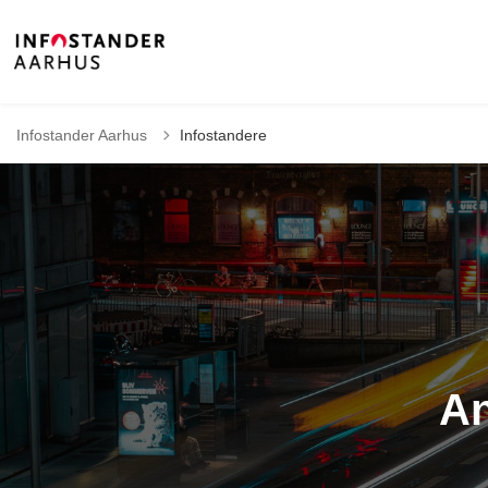
Infostander Aarhus
Infostandere
An