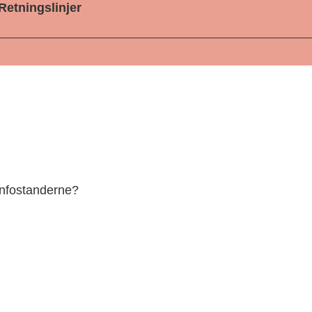
Retningslinjer
infostanderne?