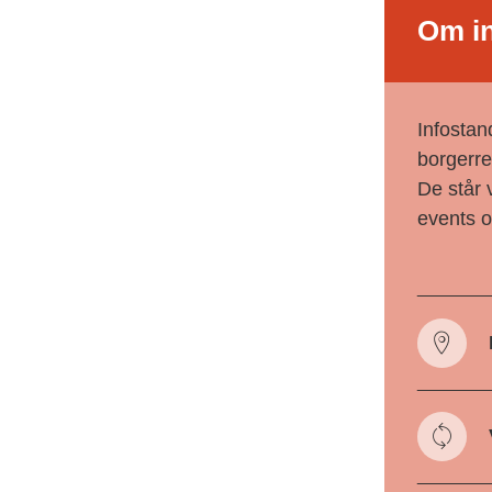
Om i
Infostan
borgerre
De står 
events o