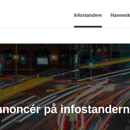
Infostandere
Havnes
noncér på infostandern