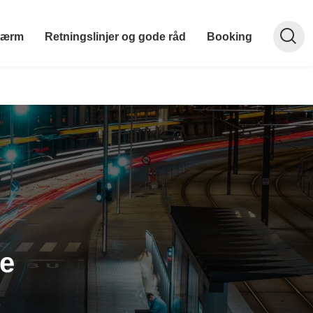
kærm
Retningslinjer og gode råd
Booking
e